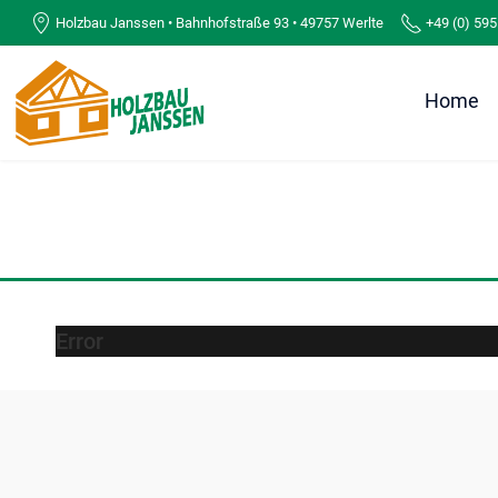
Holzbau Janssen • Bahnhofstraße 93 • 49757 Werlte
+49 (0) 595
Home
Error