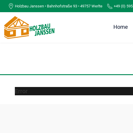
Holzbau Janssen • Bahnhofstraße 93 • 49757 Werlte
+49 (0) 595
Home
Error