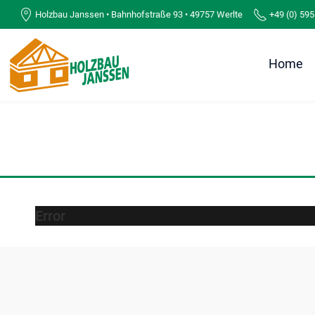
Holzbau Janssen • Bahnhofstraße 93 • 49757 Werlte
+49 (0) 595
Home
Error