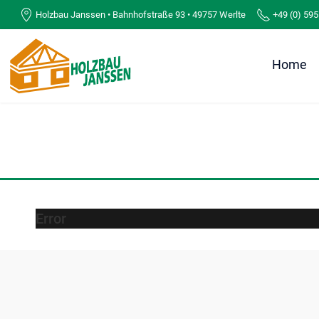
Holzbau Janssen • Bahnhofstraße 93 • 49757 Werlte
+49 (0) 595
Home
Error