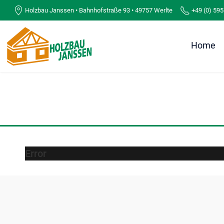
Holzbau Janssen • Bahnhofstraße 93 • 49757 Werlte
+49 (0) 595
Home
Error