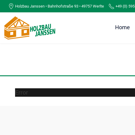
Holzbau Janssen • Bahnhofstraße 93 • 49757 Werlte
+49 (0) 595
Home
Error